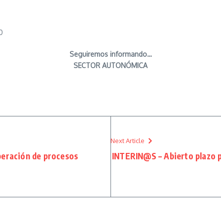
0
Seguiremos informando…
SECTOR AUTONÓMICA
Next Article
peración de procesos
INTERIN@S – Abierto plazo pa