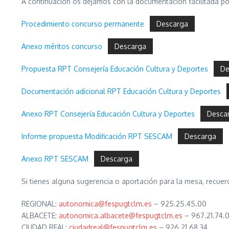
A continuación os dejamos con la documentación facilitada por
Procedimiento concurso permanente
Descarga
Anexo méritos concurso
Descarga
Propuesta RPT Consejería Educación Cultura y Deportes
De
Documentación adicional RPT Educación Cultura y Deportes
Anexo RPT Consejería Educación Cultura y Deportes
Desca
Informe propuesta Modificación RPT SESCAM
Descarga
Anexo RPT SESCAM
Descarga
Si tienes alguna sugerencia o aportación para la mesa, recuer
REGIONAL:
autonomica@fespugtclm.es
– 925.25.45.00
ALBACETE:
autonomica.albacete@fespugtclm.es
– 967.21.74.
CIUDAD REAL:
ciudadreal@fespugtclm.es
– 926.21.68.34