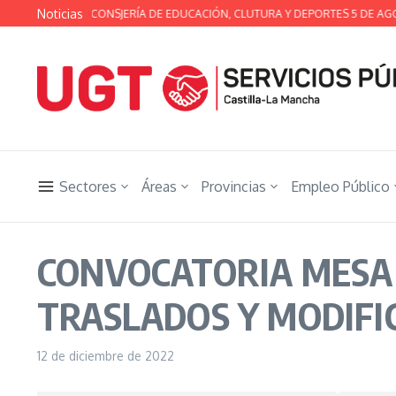
Saltar al contenido
Noticias
ÉCNICA DE LA CONSJERÍA DE EDUCACIÓN, CLUTURA Y DEPORTES 5 DE AGOST
Sectores
Áreas
Provincias
Empleo Público
CONVOCATORIA MESA
TRASLADOS Y MODIFICA
12 de diciembre de 2022