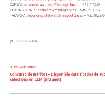
CUENCA:
autonomica.cuenca@fespugtclm.es
– 969.21.13.10
GUADALAJARA:
guadalajara@fespugtclm.es
– 949.25.33.04
TALAVERA:
autonomica.talavera@fespugtclm.es
– 925.81.33.0
Share this Article
Previous Article
Concurso de méritos – Disponible certificados de su
selectivos en CLM (intranet)