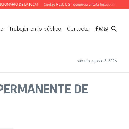
ONARIO DE LA JCCM
Ciudad Real: UGT denuncia ante la Inspección las deficien
te
Trabajar en lo público
Contacta
sábado, agosto 8, 2026
 PERMANENTE DE