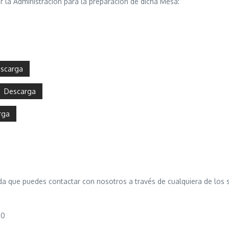
 la Administración para la preparación de dicha Mesa:
scarga
Descarga
rga
da que puedes contactar con nosotros a través de cualquiera de los 
00