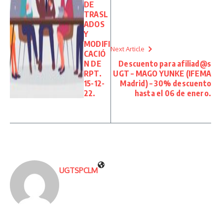
DE
TRASL
ADOS
Y
MODIFI
Next Article
CACIÓ
N DE
Descuento para afiliad@s
RPT.
UGT – MAGO YUNKE (IFEMA
15-12-
Madrid) – 30% descuento
22.
hasta el 06 de enero.
UGTSPCLM