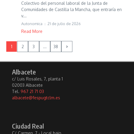
Colectivo del personal laboral de la Junta de
Comunidades de Castilla la Mancha, que entraría en
v...
Autonomica
21 de julio de 2026
Read More
1
2
3
...
38
Albacete
c/ Luis Rosales, 7, planta 1
02003 Albacete
Tel.
967 21 71 03
albacete@fespugtclm.es
Ciudad Real
C/ Carmen, 7 - Local bajo