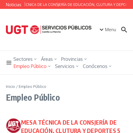
Saltar al contenido
Noticias
MESA TÉCNICA DE LA CONSJERÍA DE EDUCACIÓN, CLUTURA Y DEPORTE
Menu
Sectores
Áreas
Provincias
Empleo Público
Servicios
Conócenos
Inicio
/
Empleo Público
Empleo Público
MESA TÉCNICA DE LA CONSJERÍA DE
EDUCACIÓN, CLUTURA Y DEPORTES 5