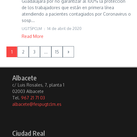
Guadalajara por no garantizar al 100% la protección
de los trabajadores que están en primera línea
atendiendo a pacientes contagiados por Coronavirus o
sosp...
UGTSPCLM
14 de abril de 2020
Read More
1
2
3
...
15
Albacete
c/ Luis Rosales, 7, planta 1
02003 Albacete
Tel.
967 21 71 03
albacete@fespugtclm.es
Ciudad Real