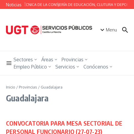
Saltar al contenido
Noticias
MESA TÉCNICA DE LA CONSJERÍA DE EDUCACIÓN, CLUTURA Y DEPORTES
Menu
Sectores
Áreas
Provincias
Empleo Público
Servicios
Conócenos
Inicio
/
Provincias
/
Guadalajara
Guadalajara
CONVOCATORIA PARA MESA SECTORIAL DE
PERSONAL FUNCIONARIO (27-07-23)