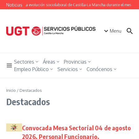
Saltar al contenido
Noticias
Conoce la evolución sociolaboral de Castilla-La Mancha durante el mes de ju
Menu
Sectores
Áreas
Provincias
Empleo Público
Servicios
Conócenos
Inicio
/
Destacados
Destacados
Convocada Mesa Sectorial 04 de agosto
2026. Personal Funcionario.