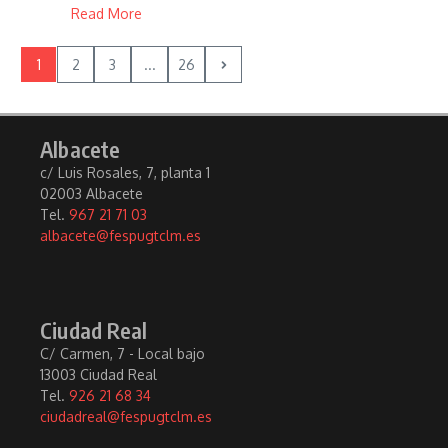
Read More
1
2
3
...
26
Albacete
c/ Luis Rosales, 7, planta 1
02003 Albacete
Tel.
967 21 71 03
albacete@fespugtclm.es
Ciudad Real
C/ Carmen, 7 - Local bajo
13003 Ciudad Real
Tel.
926 21 68 34
ciudadreal@fespugtclm.es