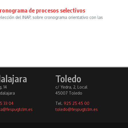
cronograma de procesos selectivos
ección del INAP, sobre cronograma orientativo con las
alajara
Toledo
, 14
c/ Yedra, 2, Local
dalajara
45007 Toledo
5 33 04
Tel.
925 25 45 00
ra@fespugtclm.es
toledo@fespugtclm.es