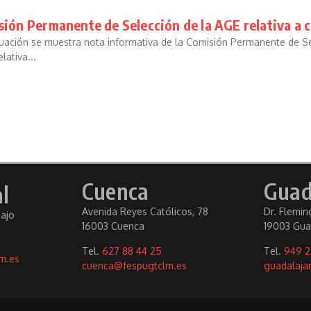
sión Permanente de Selección de la AGE relativa a 
ción se muestra nota informativa de la Comisión Permanente de Sel
lativa...
Cuenca
Guad
l
Avenida Reyes Católicos, 78
Dr. Fleming
bajo
16003 Cuenca
19003 Gua
Tel.
627 88 44 25
Tel.
949 2
m.es
cuenca@fespugtclm.es
guadalaja