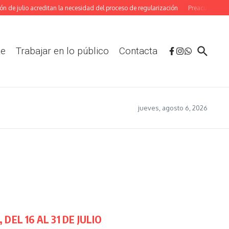
de julio acreditan la necesidad del proceso de regularización
Preacuerdo en el 
te
Trabajar en lo público
Contacta
jueves, agosto 6, 2026
L 16 AL 31 DE JULIO