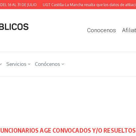
6 AL 31 DE JULIO
UGT Castilla-La Mancha resalta que los datos de afiliación 
Conocenos
Afilia
Servicios
Conócenos
NCIONARIOS AGE CONVOCADOS Y/O RESUELTOS, DE