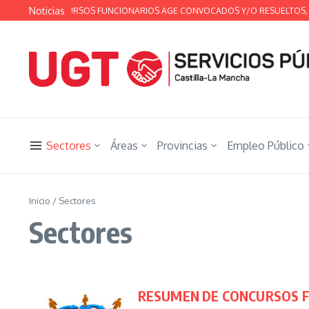
Saltar al contenido
Noticias
EN DE CONCURSOS FUNCIONARIOS AGE CONVOCADOS Y/O RESUELTOS, DEL 1
Sectores
Áreas
Provincias
Empleo Público
Inicio
/
Sectores
Sectores
RESUMEN DE CONCURSOS FU