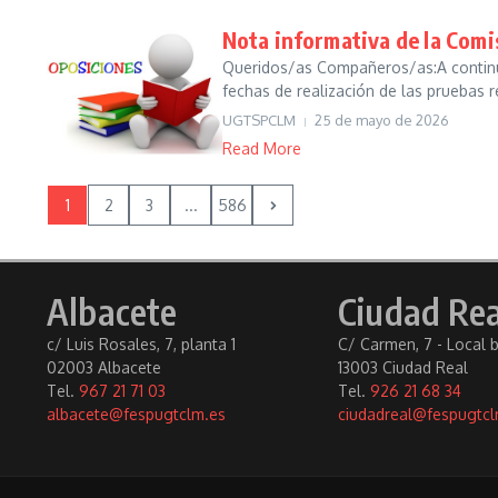
Nota informativa de la Comi
Queridos/as Compañeros/as:A continua
fechas de realización de las pruebas re
UGTSPCLM
25 de mayo de 2026
Read More
1
2
3
...
586
Albacete
Ciudad Rea
c/ Luis Rosales, 7, planta 1
C/ Carmen, 7 - Local 
02003 Albacete
13003 Ciudad Real
Tel.
967 21 71 03
Tel.
926 21 68 34
albacete@fespugtclm.es
ciudadreal@fespugtcl