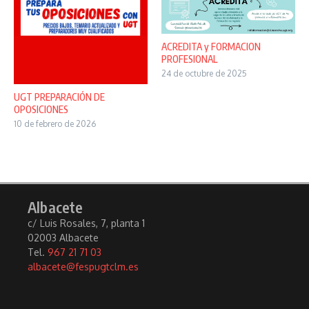
ACREDITA y FORMACION
PROFESIONAL
24 de octubre de 2025
UGT PREPARACIÓN DE
OPOSICIONES
10 de febrero de 2026
Albacete
c/ Luis Rosales, 7, planta 1
02003 Albacete
Tel.
967 21 71 03
albacete@fespugtclm.es