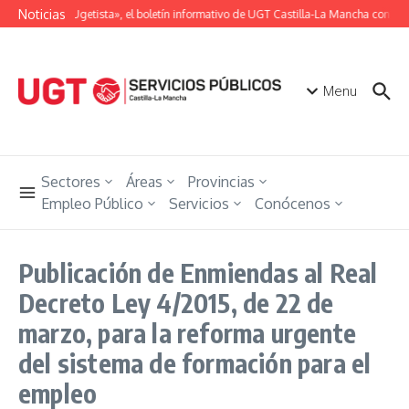
Saltar al contenido
Noticias
«Unión Ugetista», el boletín informativo de UGT Castilla-La Mancha con toda
Menu
Sectores
Áreas
Provincias
Empleo Público
Servicios
Conócenos
Publicación de Enmiendas al Real
Decreto Ley 4/2015, de 22 de
marzo, para la reforma urgente
del sistema de formación para el
empleo