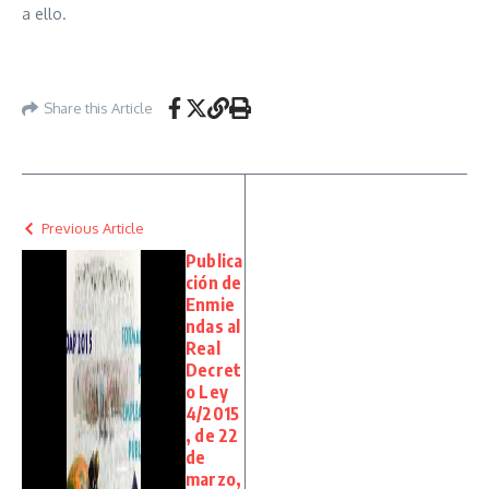
a ello.
Share this Article
Previous Article
Publica
ción de
Enmie
ndas al
Real
Decret
o Ley
4/2015
, de 22
de
marzo,