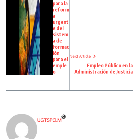
para la
reform
a
urgent
e del
sistem
a de
formac
ión
Next Article
para el
emple
Empleo Público en la
o
Administración de Justicia
UGTSPCLM