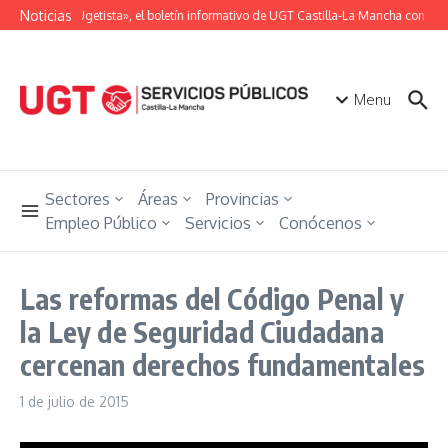
Saltar al contenido
Noticias
«Unión Ugetista», el boletín informativo de UGT Castilla-La Mancha con toda
Menu
Sectores
Áreas
Provincias
Empleo Público
Servicios
Conócenos
Las reformas del Código Penal y
la Ley de Seguridad Ciudadana
cercenan derechos fundamentales
1 de julio de 2015