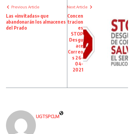
Previous Article
Next Article
Las «invitadas» que
Concen
abandonarán los almacenes
tracion
del Prado
es
STOP
Desgu
ace
Correo
s 26-
04-
2021
UGTSPCLM