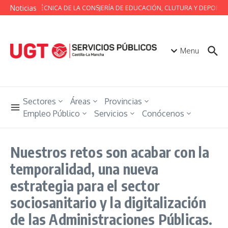
Saltar al contenido
Noticias
MESA TÉCNICA DE LA CONSJERÍA DE EDUCACIÓN, CLUTURA Y DEPORTE
Menu
Sectores
Áreas
Provincias
Empleo Público
Servicios
Conócenos
Nuestros retos son acabar con la
temporalidad, una nueva
estrategia para el sector
sociosanitario y la digitalización
de las Administraciones Públicas.