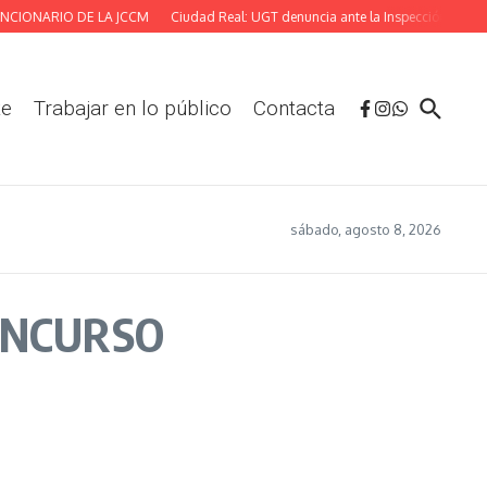
NARIO DE LA JCCM
Ciudad Real: UGT denuncia ante la Inspección las deficient
te
Trabajar en lo público
Contacta
sábado, agosto 8, 2026
ONCURSO