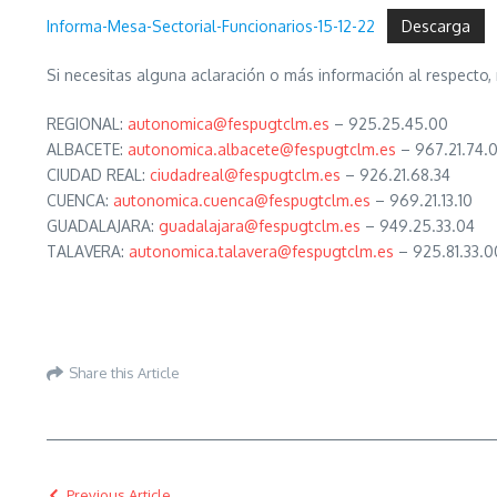
Informa-Mesa-Sectorial-Funcionarios-15-12-22
Descarga
Si necesitas alguna aclaración o más información al respecto,
REGIONAL:
autonomica@fespugtclm.es
– 925.25.45.00
ALBACETE:
autonomica.albacete@fespugtclm.es
– 967.21.74.
CIUDAD REAL:
ciudadreal@fespugtclm.es
– 926.21.68.34
CUENCA:
autonomica.cuenca@fespugtclm.es
– 969.21.13.10
GUADALAJARA:
guadalajara@fespugtclm.es
– 949.25.33.04
TALAVERA:
autonomica.talavera@fespugtclm.es
– 925.81.33.0
Share this Article
Previous Article