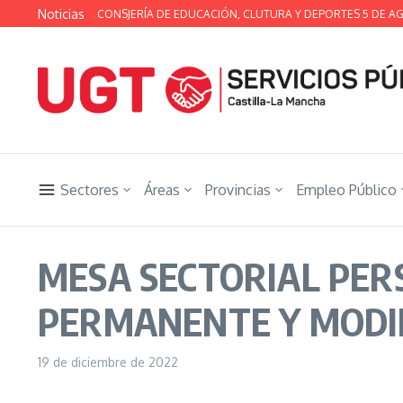
Saltar al contenido
Noticias
ÉCNICA DE LA CONSJERÍA DE EDUCACIÓN, CLUTURA Y DEPORTES 5 DE AGOST
Sectores
Áreas
Provincias
Empleo Público
MESA SECTORIAL PER
PERMANENTE Y MODIF
19 de diciembre de 2022