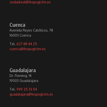
ciudadreal@fespugtclm.es
Cuenca
Avenida Reyes Católicos, 78
16003 Cuenca
Tel.
627 88 44 25
cuenca@fespugtclm.es
Guadalajara
Dr. Fleming, 14
19003 Guadalajara
Tel.
949 25 33 04
guadalajara@fespugtclm.es