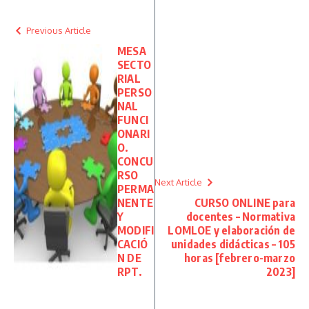
Previous Article
MESA
SECTO
RIAL
PERSO
NAL
FUNCI
ONARI
O.
CONCU
RSO
Next Article
PERMA
NENTE
CURSO ONLINE para
Y
docentes – Normativa
MODIFI
LOMLOE y elaboración de
CACIÓ
unidades didácticas – 105
N DE
horas [febrero-marzo
RPT.
2023]