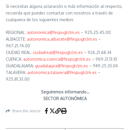
Si necesitas alguna aclaración o más información al respecto,
recuerda que puedes contactar con nosotros a través de
cualquiera de los siguientes medios:
REGIONAL:
autonomica@fespugtclm.es
– 925.25.45.00
ALBACETE:
autonomica.albacete@fespugtclm.es
–
967.21.74.00
CIUDAD REAL:
ciudadreal@fespugtclm.es
– 926.21.68.34
CUENCA:
autonomica.cuenca@fespugtclm.es
– 969.21.13.10
GUADALAJARA:
guadalajara@fespugtclm.es
– 949.25.33.04
TALAVERA:
autonomica.talavera@fespugtclm.es
–
925.81.33.00
Seguiremos informando…
SECTOR AUTONÓMICA
Share this Article