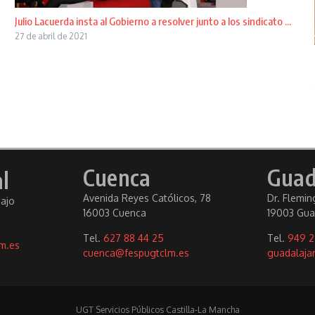
Julio Lacuerda insta al Gobierno a resolver junto a los sindicato ...
27 de abril de 2021
Cuenca
Guad
l
Avenida Reyes Católicos, 78
Dr. Fleming
bajo
16003 Cuenca
19003 Gua
Tel.
627 88 44 25
Tel.
949 2
m.es
cuenca@fespugtclm.es
guadalaja
UGT Servicios Públicos Castilla-La Mancha