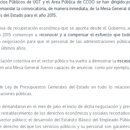
cios
Públicos de UGT y el Área Pública de CCOO se han dirigido por
emandar la convocatoria, de manera inmediata, de la Mesa General de
 del Estado para el año 2015.
tiva de recuperación económica que se apunta desde el Gobierno, 
o 2015 comiencen a r
econocer y a compensar el esfuerzo que todo
egociación para que el personal de las administraciones públicas
s últimos años.
ación colectiva en el sector público ha vuelto a demostrar la
escasa
r en una Mesa General fueron capaces de anunciar, como por ejemplo, e
Ley de Presupuestos Generales del Estado en todo lo relacionad
raciones públicas.
a demandaron en el mes de julio el inicio de dicha negociación y pr
 restablecimiento de los derechos económicos y sociales recortados 
ector público; el desarrollo del Estatuto Básico del Empleado Público
e derecho del que los servicios públicos y su personal son garantes.