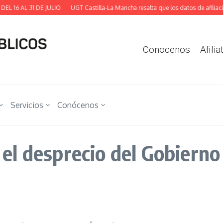
 AL 31 DE JULIO
UGT Castilla-La Mancha resalta que los datos de afiliación d
Conocenos
Afilia
Servicios
Conócenos
l desprecio del Gobierno a