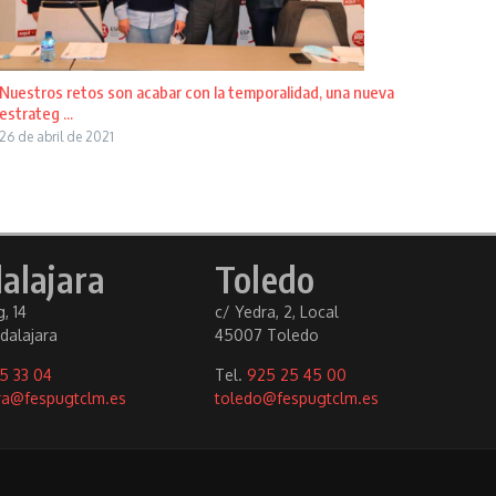
Nuestros retos son acabar con la temporalidad, una nueva
estrateg ...
26 de abril de 2021
alajara
Toledo
, 14
c/ Yedra, 2, Local
dalajara
45007 Toledo
5 33 04
Tel.
925 25 45 00
ra@fespugtclm.es
toledo@fespugtclm.es