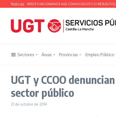
Saltar al contenido
Noticias
EN DE CONCURSOS FUNCIONARIOS AGE CONVOCADOS Y/O RESUELTOS, DEL 16
Sectores
Áreas
Provincias
Empleo Público
UGT y CCOO denuncian e
sector público
21 de octubre de 2014