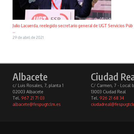
Julio Lacuerda, reelegido secretario general de UGT Servicios Púb
...
29 de abril de 2021
Albacete
Ciudad Rea
c/ Luis Rosales, 7, planta 1
C/ Carmen, 7 - Local 
02003 Albacete
13003 Ciudad Real
Tel.
967 21 71 03
Tel.
926 21 68 34
albacete@fespugtclm.es
ciudadreal@fespugtcl