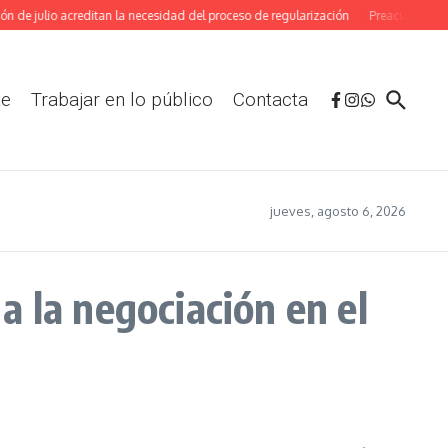
e julio acreditan la necesidad del proceso de regularización
Preacuerdo en el c
te
Trabajar en lo público
Contacta
jueves, agosto 6, 2026
 la negociación en el