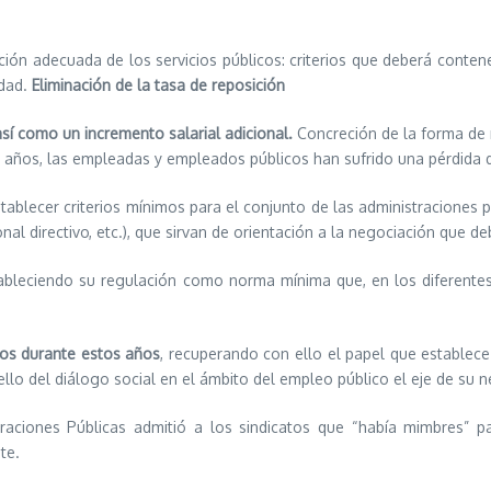
ción adecuada de los servicios públicos: criterios que deberá conte
idad.
Eliminación de la tasa de reposición
sí como un incremento salarial adicional.
Concreción de la forma de r
co años, las empleadas y empleados públicos han sufrido una pérdida
tablecer criterios mínimos para el conjunto de las administraciones p
nal directivo, etc.), que sirvan de orientación a la negociación que d
tableciendo su regulación como norma mínima que, en los diferente
tos durante estos años
, recuperando con ello el papel que establec
ello del diálogo social en el ámbito del empleo público el eje de su n
traciones Públicas admitió a los sindicatos que “había mimbres” pa
te.