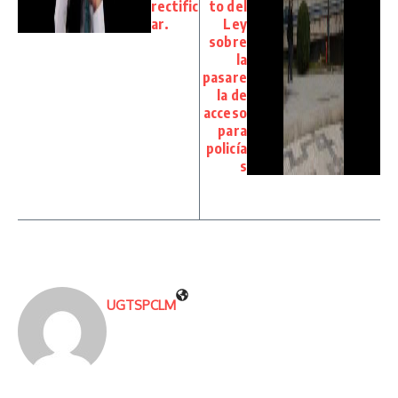
rectific
to del
ar.
Ley
sobre
la
pasare
la de
acceso
para
policía
s
UGTSPCLM