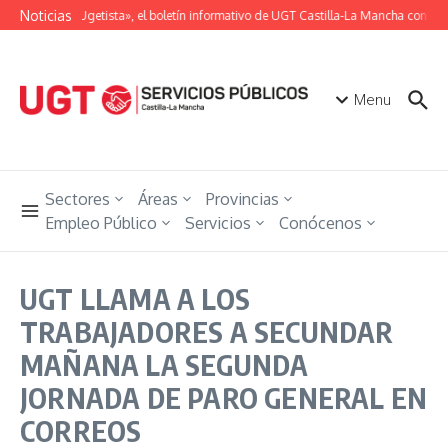
Saltar al contenido
Noticias
«Unión Ugetista», el boletín informativo de UGT Castilla-La Mancha con toda
Menu
Sectores
Áreas
Provincias
Empleo Público
Servicios
Conócenos
UGT LLAMA A LOS
TRABAJADORES A SECUNDAR
MAÑANA LA SEGUNDA
JORNADA DE PARO GENERAL EN
CORREOS