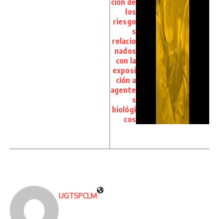
ción de
los
riesgo
s
relacio
nados
con la
exposi
ción a
agente
s
biológi
cos
UGTSPCLM