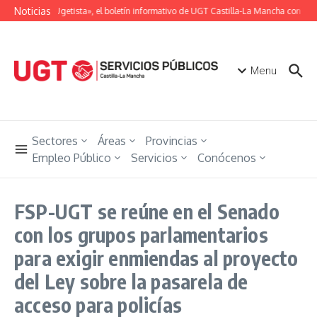
Saltar al contenido
Noticias
«Unión Ugetista», el boletín informativo de UGT Castilla-La Mancha con toda
Menu
Sectores
Áreas
Provincias
Empleo Público
Servicios
Conócenos
FSP-UGT se reúne en el Senado
con los grupos parlamentarios
para exigir enmiendas al proyecto
del Ley sobre la pasarela de
acceso para policías