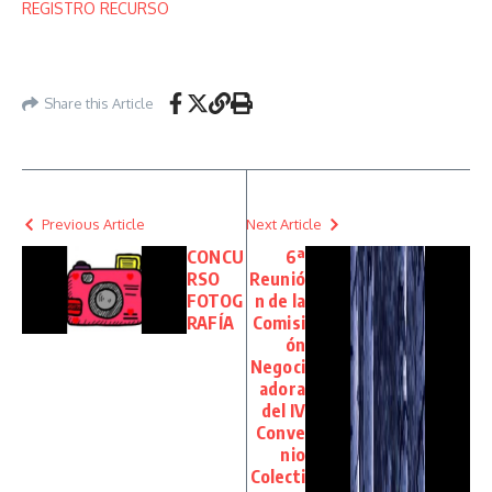
REGISTRO RECURSO
Share this Article
Previous Article
Next Article
CONCU
6ª
RSO
Reunió
FOTOG
n de la
RAFÍA
Comisi
ón
Negoci
adora
del IV
Conve
nio
Colecti