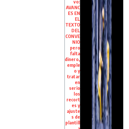
vo:
AVANC
ES EN
EL
TEXTO
DEL
CONVE
NIO
pero
falta
dinero,
emple
o y
tratar
en
serio
los
recort
es y
ajuste
s de
plantill
a