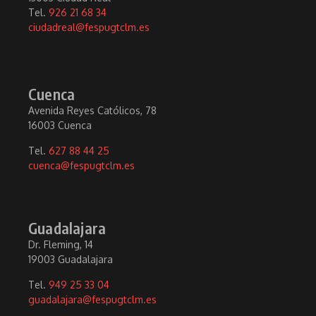
Tel.
926 21 68 34
ciudadreal@fespugtclm.es
Cuenca
Avenida Reyes Católicos, 78
16003 Cuenca
Tel.
627 88 44 25
cuenca@fespugtclm.es
Guadalajara
Dr. Fleming, 14
19003 Guadalajara
Tel.
949 25 33 04
guadalajara@fespugtclm.es