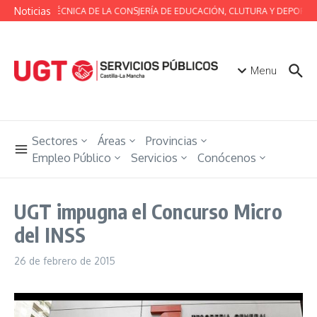
Saltar al contenido
Noticias
MESA TÉCNICA DE LA CONSJERÍA DE EDUCACIÓN, CLUTURA Y DEPORTES
Menu
Sectores
Áreas
Provincias
Empleo Público
Servicios
Conócenos
UGT impugna el Concurso Micro
del INSS
26 de febrero de 2015