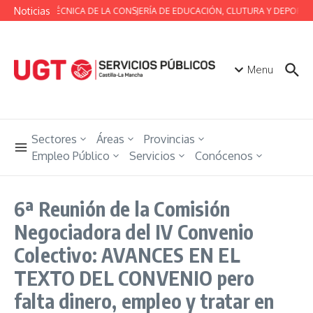
Saltar al contenido
Noticias
MESA TÉCNICA DE LA CONSJERÍA DE EDUCACIÓN, CLUTURA Y DEPORTES
Menu
Sectores
Áreas
Provincias
Empleo Público
Servicios
Conócenos
6ª Reunión de la Comisión
Negociadora del IV Convenio
Colectivo: AVANCES EN EL
TEXTO DEL CONVENIO pero
falta dinero, empleo y tratar en