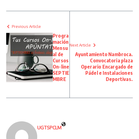
Previous Article
Progra
mación
Next Article
Mensu
al de
Ayuntamiento Nambroca.
Cursos
Convocatoria plaza
On-line
Operario Encargado de
SEPTIE
Pádel e Instalaciones
MBRE
Deportivas.
UGTSPCLM