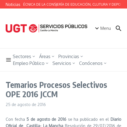
Saltar al contenido
Noticias
MESA TÉCNICA DE LA CONSJERÍA DE EDUCACIÓN, CLUTURA Y DEPORTE
Menu
Sectores
Áreas
Provincias
Empleo Público
Servicios
Conócenos
Temarios Procesos Selectivos
OPE 2016 JCCM
25 de agosto de 2016
Con fecha
5 de agosto de 2016
se ha publicado en el
Diario
Oficial de Castilla- La Mancha
Resolución de 29/07/2016 de