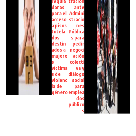
regula
tración
doras
ante
para el
Admini
acceso
stracio
a pisos
nes
tutela
Pública
dos
s para
destin
pedir
ados a
negoci
mujere
ación
s
colecti
víctima
va y
s de
diálogo
violenc
social
ia de
para
género
emplea
dos
público
s