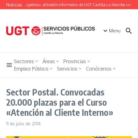
Saltar al contenido
Noticias
«Unión Ugetista», el boletín informativo de UGT Castilla-La Mancha con tod
Menu
Sectores
Áreas
Provincias
Empleo Público
Servicios
Conócenos
Sector Postal. Convocadas
20.000 plazas para el Curso
«Atención al Cliente Interno»
11 de julio de 2014