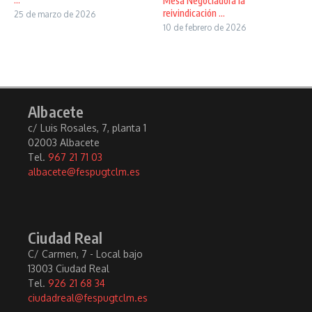
Mesa Negociadora la
reivindicación ...
25 de marzo de 2026
10 de febrero de 2026
Albacete
c/ Luis Rosales, 7, planta 1
02003 Albacete
Tel.
967 21 71 03
albacete@fespugtclm.es
Ciudad Real
C/ Carmen, 7 - Local bajo
13003 Ciudad Real
Tel.
926 21 68 34
ciudadreal@fespugtclm.es