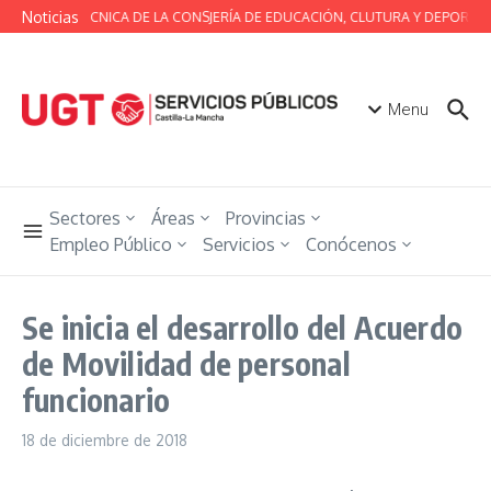
Saltar al contenido
Noticias
MESA TÉCNICA DE LA CONSJERÍA DE EDUCACIÓN, CLUTURA Y DEPORTES
Menu
Sectores
Áreas
Provincias
Empleo Público
Servicios
Conócenos
Se inicia el desarrollo del Acuerdo
de Movilidad de personal
funcionario
18 de diciembre de 2018