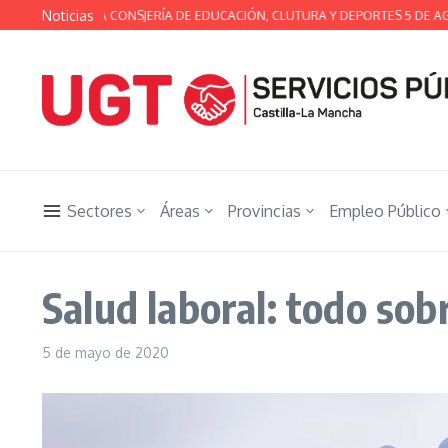
Saltar al contenido
Noticias
ÉCNICA DE LA CONSJERÍA DE EDUCACIÓN, CLUTURA Y DEPORTES 5 DE AGOS
Sectores
Áreas
Provincias
Empleo Público
Salud laboral: todo sobr
5 de mayo de 2020