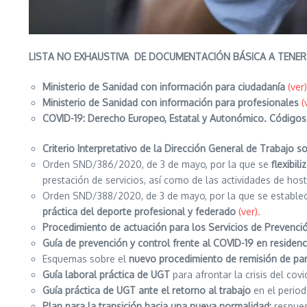
LISTA NO EXHAUSTIVA DE DOCUMENTACIÓN BÁSICA A TENER 
Ministerio de Sanidad con información para ciudadanía
(ver)
Ministerio de Sanidad con información para profesionales
(
COVID-19: Derecho Europeo, Estatal y Autonómico. Códigos 
Criterio Interpretativo de la Dirección General de Trabajo 
Orden SND/386/2020, de 3 de mayo, por la que se
flexibil
prestación de servicios, así como de las actividades de host
Orden SND/388/2020, de 3 de mayo, por la que se estable
práctica del deporte profesional y federado
(ver).
Procedimiento de actuación para los Servicios de Prevenci
Guía de prevención y control frente al COVID-19 en residen
Esquemas sobre el
nuevo procedimiento de remisión de part
Guía laboral práctica de UGT
para afrontar la crisis del cov
Guía práctica de UGT ante el retorno al trabajo
en el period
Plan para la transición hacia una nueva normalidad:
respues