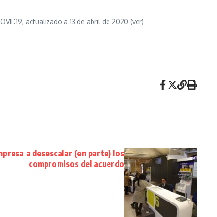
OVID19, actualizado a 13 de abril de 2020 (ver)
presa a desescalar (en parte) los
compromisos del acuerdo