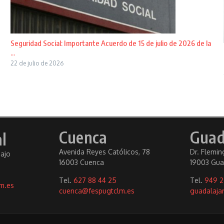
Seguridad Social: Importante Acuerdo de 15 de julio de 2026 de la
...
22 de julio de 2026
Cuenca
Guad
l
Avenida Reyes Católicos, 78
Dr. Fleming
bajo
16003 Cuenca
19003 Gua
Tel.
627 88 44 25
Tel.
949 2
m.es
cuenca@fespugtclm.es
guadalaja