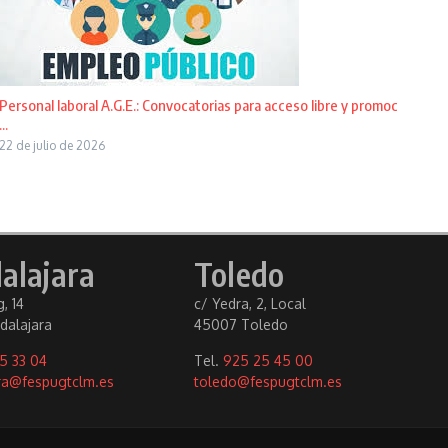
Personal laboral A.G.E.: Convocatorias para acceso libre y promoc
...
22 de julio de 2026
alajara
Toledo
, 14
c/ Yedra, 2, Local
dalajara
45007 Toledo
5 33 04
Tel.
925 25 45 00
ra@fespugtclm.es
toledo@fespugtclm.es