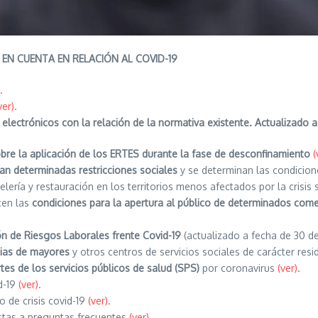
EN CUENTA EN RELACIÓN AL COVID-19
.
ver).
electrónicos con la relación de la normativa existente. Actualizado
sobre la aplicación de los ERTES durante la fase de desconfinamiento
(
izan determinadas restricciones sociales
y se determinan las condicione
elería y restauración en los territorios menos afectados por la crisi
cen las
condiciones para la apertura al público de determinados comer
ón de Riesgos Laborales frente Covid-19
(actualizado a fecha de 30 de 
cias de mayores
y otros centros de servicios sociales de carácter res
es de los servicios públicos de salud (SPS)
por coronavirus
(ver)
.
id-19
(ver)
.
o de crisis covid-19
(ver)
.
tas a preguntas frecuentes
(ver).