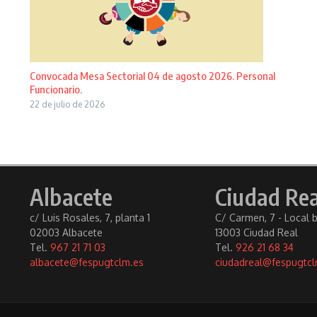
Convocada Mesa Sectorial 04 de agosto 2026. Personal
Funcionario.
22 de julio de 2026
Albacete
Ciudad Rea
c/ Luis Rosales, 7, planta 1
C/ Carmen, 7 - Local 
02003 Albacete
13003 Ciudad Real
Tel.
967 21 71 03
Tel.
926 21 68 34
albacete@fespugtclm.es
ciudadreal@fespugtcl