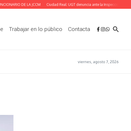
ONARIO DE LA JCCM
Ciudad Real: UGT denuncia ante la Inspección las deficien
te
Trabajar en lo público
Contacta
viernes, agosto 7, 2026