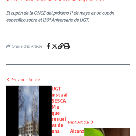
El cupón de la ONCE del próximo 1º de mayo es un cupón
específico sobre el 130º Aniversario de UGT.
Share this Article
Previous Article
UGT
insta al
SESCA
M a
que
resuel
Next Article
va de
una
Alcanz