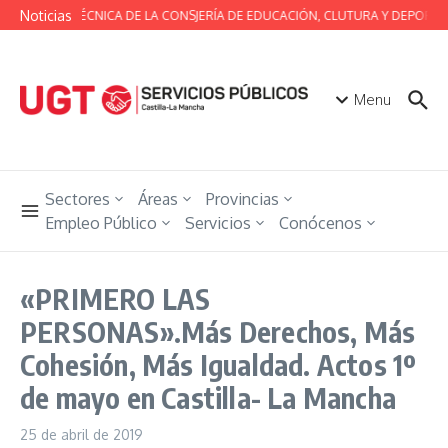
Saltar al contenido
Noticias
MESA TÉCNICA DE LA CONSJERÍA DE EDUCACIÓN, CLUTURA Y DEPORTES
Menu
Sectores
Áreas
Provincias
Empleo Público
Servicios
Conócenos
«PRIMERO LAS
PERSONAS».Más Derechos, Más
Cohesión, Más Igualdad. Actos 1º
de mayo en Castilla- La Mancha
25 de abril de 2019