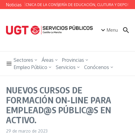
Saltar al contenido
Noticias
MESA TÉCNICA DE LA CONSJERÍA DE EDUCACIÓN, CLUTURA Y DEPORTES
Menu
Sectores
Áreas
Provincias
Empleo Público
Servicios
Conócenos
NUEVOS CURSOS DE
FORMACIÓN ON-LINE PARA
EMPLEAD@S PÚBLIC@S EN
ACTIVO.
29 de marzo de 2023