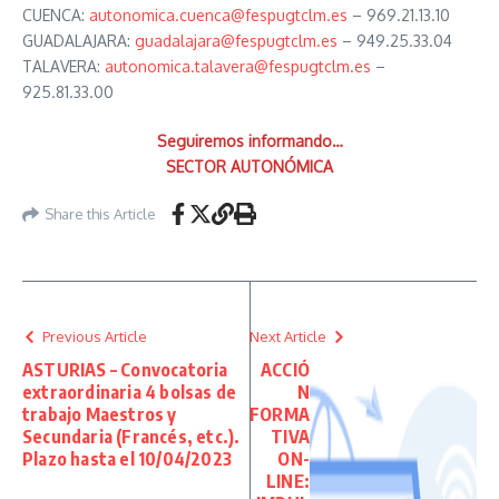
CUENCA:
autonomica.cuenca@fespugtclm.es
– 969.21.13.10
GUADALAJARA:
guadalajara@fespugtclm.es
– 949.25.33.04
TALAVERA:
autonomica.talavera@fespugtclm.es
–
925.81.33.00
Seguiremos informando…
SECTOR AUTONÓMICA
Share this Article
Previous Article
Next Article
ASTURIAS – Convocatoria
ACCIÓ
extraordinaria 4 bolsas de
N
trabajo Maestros y
FORMA
Secundaria (Francés, etc.).
TIVA
Plazo hasta el 10/04/2023
ON-
LINE: