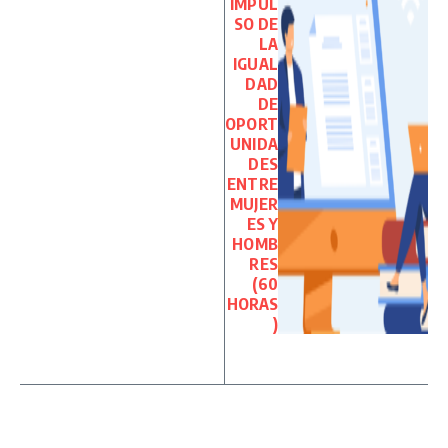
IMPUL
SO DE
LA
IGUAL
DAD
DE
OPORT
UNIDA
DES
ENTRE
MUJER
ES Y
HOMB
RES
(60
HORAS
)