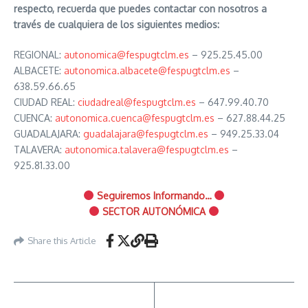
respecto, recuerda que puedes contactar con nosotros a
través de cualquiera de los siguientes medios:
REGIONAL:
autonomica@fespugtclm.es
– 925.25.45.00
ALBACETE:
autonomica.albacete@fespugtclm.es
–
638.59.66.65
CIUDAD REAL:
ciudadreal@fespugtclm.es
– 647.99.40.70
CUENCA:
autonomica.cuenca@fespugtclm.es
– 627.88.44.25
GUADALAJARA:
guadalajara@fespugtclm.es
– 949.25.33.04
TALAVERA:
autonomica.talavera@fespugtclm.es
–
925.81.33.00
Seguiremos Informando…
SECTOR AUTONÓMICA
Share this Article