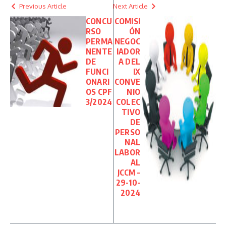
Previous Article
Next Article
CONCU
COMISI
RSO
ÓN
PERMA
NEGOC
NENTE
IADOR
DE
A DEL
FUNCI
IX
ONARI
CONVE
OS CPF
NIO
3/2024
COLEC
TIVO
DE
PERSO
NAL
LABOR
AL
JCCM –
29-10-
2024