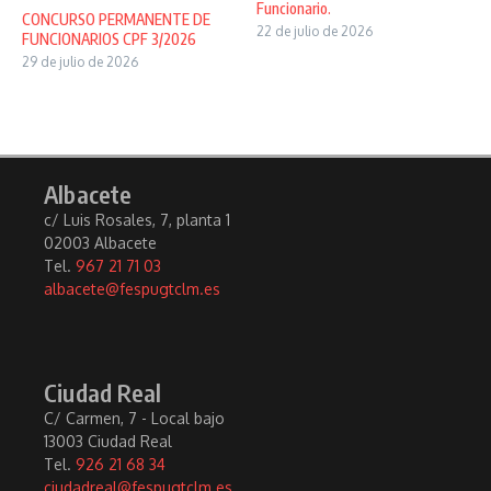
Funcionario.
CONCURSO PERMANENTE DE
22 de julio de 2026
FUNCIONARIOS CPF 3/2026
29 de julio de 2026
Albacete
c/ Luis Rosales, 7, planta 1
02003 Albacete
Tel.
967 21 71 03
albacete@fespugtclm.es
Ciudad Real
C/ Carmen, 7 - Local bajo
13003 Ciudad Real
Tel.
926 21 68 34
ciudadreal@fespugtclm.es