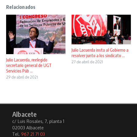
Relacionados
Julio Lacuerda insta al Gobierno a
resolver junto a los sindicato ...
Julio Lacuerda, reelegido
27 de abril de 2021
secretario general de UGT
Servicios Púb ...
29 de abril de 2021
Albacete
c/ Luis Rosales, 7, planta 1
02003 Albacete
Tel.
967 21 71 03