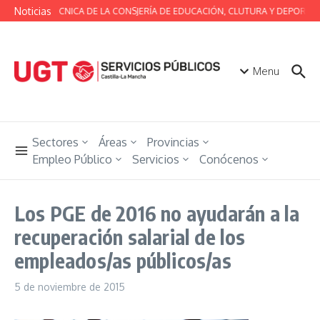
Saltar al contenido
Noticias
MESA TÉCNICA DE LA CONSJERÍA DE EDUCACIÓN, CLUTURA Y DEPORTES
Menu
Sectores
Áreas
Provincias
Empleo Público
Servicios
Conócenos
Los PGE de 2016 no ayudarán a la
recuperación salarial de los
empleados/as públicos/as
5 de noviembre de 2015