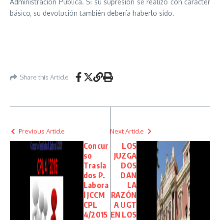
Administración Pública. Si su supresión se realizó con carácter
básico, su devolución también debería haberlo sido.
Share this Article
Previous Article
Next Article
Concur
LOS
so
JUZGA
Trasla
DOS
dos P.
DAN
Labora
LA
l JCCM
RAZÓN
CPL
A UGT
4/2015
EN LOS