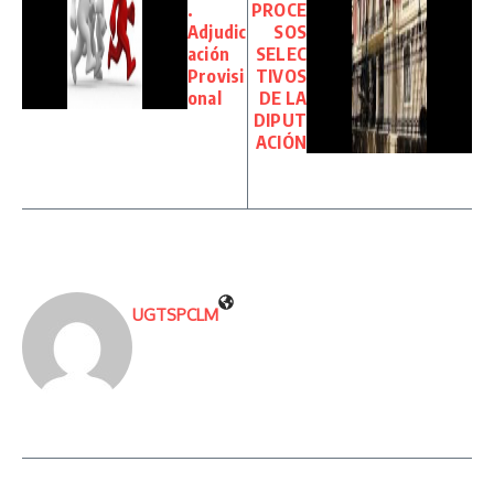
.
PROCE
Adjudic
SOS
ación
SELEC
Provisi
TIVOS
onal
DE LA
DIPUT
ACIÓN
UGTSPCLM