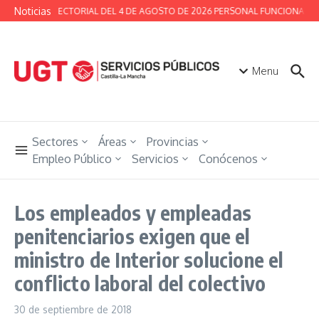
Saltar al contenido
Noticias
MESA SECTORIAL DEL 4 DE AGOSTO DE 2026 PERSONAL FUNCIONARIO 
Menu
Sectores
Áreas
Provincias
Empleo Público
Servicios
Conócenos
Los empleados y empleadas
penitenciarios exigen que el
ministro de Interior solucione el
conflicto laboral del colectivo
30 de septiembre de 2018