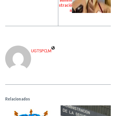
admini
stració
n
UGTSPCLM
Relacionados