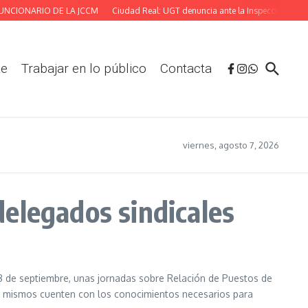
CIONARIO DE LA JCCM
Ciudad Real: UGT denuncia ante la Inspección las defic
te
Trabajar en lo público
Contacta
viernes, agosto 7, 2026
elegados sindicales
8 de septiembre, unas jornadas sobre Relación de Puestos de
 los mismos cuenten con los conocimientos necesarios para