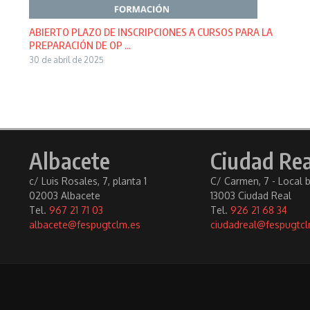
ABIERTO PLAZO DE INSCRIPCIONES A CURSOS PARA LA
PREPARACIÓN DE OP ...
30 de abril de 2025
Albacete
Ciudad Rea
c/ Luis Rosales, 7, planta 1
C/ Carmen, 7 - Local 
02003 Albacete
13003 Ciudad Real
Tel.
967 21 71 03
Tel.
926 21 68 34
albacete@fespugtclm.es
ciudadreal@fespugtcl