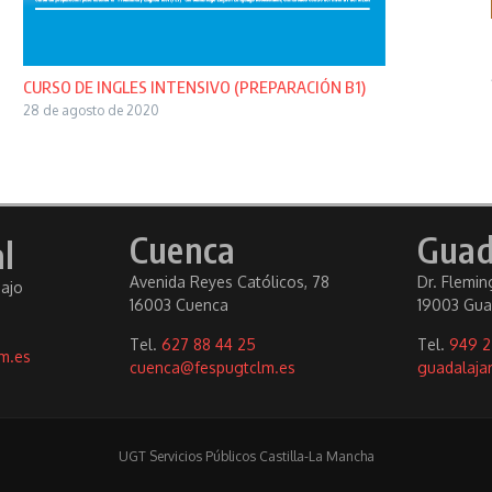
CURSO DE INGLES INTENSIVO (PREPARACIÓN B1)
28 de agosto de 2020
Cuenca
Guad
l
Avenida Reyes Católicos, 78
Dr. Fleming
bajo
16003 Cuenca
19003 Gua
Tel.
627 88 44 25
Tel.
949 2
m.es
cuenca@fespugtclm.es
guadalaja
UGT Servicios Públicos Castilla-La Mancha