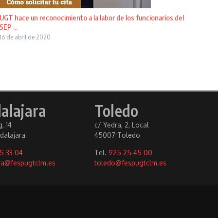
UGT hace un reconocimiento a la labor de los funcionarios del
SEP ...
16 de abril de 2020
alajara
Toledo
, 14
c/ Yedra, 2, Local
dalajara
45007 Toledo
5 33 04
Tel.
925 25 45 00
ra@fespugtclm.es
toledo@fespugtclm.es