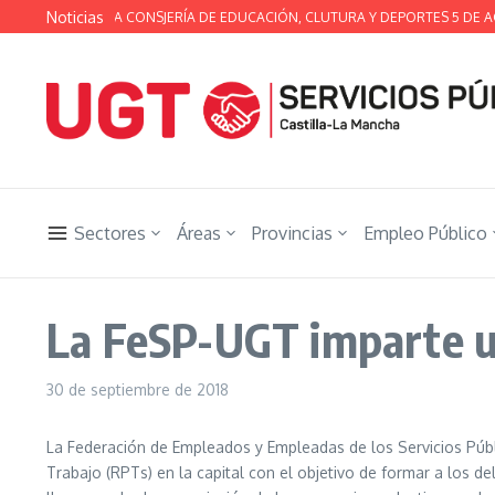
Saltar al contenido
Noticias
A TÉCNICA DE LA CONSJERÍA DE EDUCACIÓN, CLUTURA Y DEPORTES 5 DE AG
Sectores
Áreas
Provincias
Empleo Público
La FeSP-UGT imparte un
30 de septiembre de 2018
La Federación de Empleados y Empleadas de los Servicios Públ
Trabajo (RPTs) en la capital con el objetivo de formar a los d