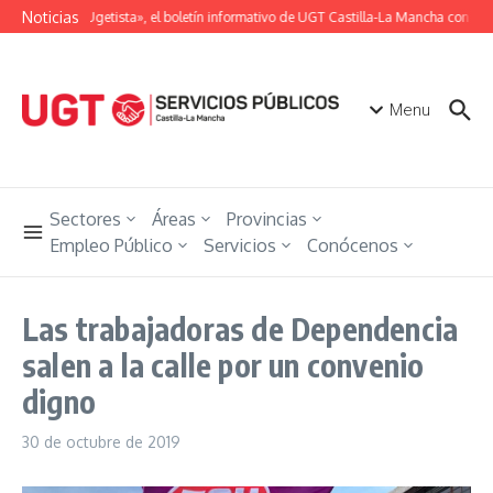
Saltar al contenido
Noticias
«Unión Ugetista», el boletín informativo de UGT Castilla-La Mancha con toda
Menu
Sectores
Áreas
Provincias
Empleo Público
Servicios
Conócenos
Las trabajadoras de Dependencia
salen a la calle por un convenio
digno
30 de octubre de 2019