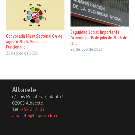
Seguridad Social: Importante
Convocada Mesa Sectorial 04 de
Acuerdo de 15 de julio de 2026 de
agosto 2026. Personal
la ...
Funcionario.
22 de julio de 2026
22 de julio de 2026
Albacete
c/ Luis Rosales, 7, planta 1
02003 Albacete
Tel.
967 21 71 03
albacete@fespugtclm.es