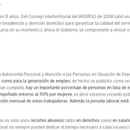
.
 13 años. Del Consejo Interterritorial del IMSERSO de 2008 salió una
 (residencias y atención domicilio) para garantizar la calidad del se
llarse en su momento y ahora el Gobierno se compromete a revisar est
la Autonomía Personal y Atención a las Personas en Situación de D
s, como para la generación de empleo
, de hecho se publicito como u
han cumplido,
hay un importante porcentaje de personas en lista de 
empeñado entorno al 90% por mujeres
, es decir estamos creando po
ación mensual de estas trabajadoras
.
Además la jornada laboral está
ndo no solo unos
recortes abusivos
tanto
en derechos
como
en salari
onal no siempre pueden dedicar el tiempo necesario a cada usuario/a