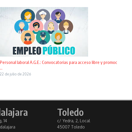
Personal laboral A.G.E.: Convocatorias para acceso libre y promoc
...
22 de julio de 2026
alajara
Toledo
, 14
c/ Yedra, 2, Local
dalajara
45007 Toledo