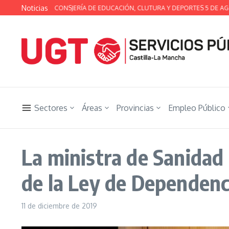
Saltar al contenido
Noticias
CNICA DE LA CONSJERÍA DE EDUCACIÓN, CLUTURA Y DEPORTES 5 DE AGOSTO
Sectores
Áreas
Provincias
Empleo Público
La ministra de Sanidad
de la Ley de Dependenc
11 de diciembre de 2019