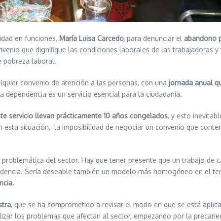
idad en funciones,
María Luisa Carcedo,
para denunciar el
abandono po
onvenio que dignifique las condiciones laborales de las trabajadoras y
 pobreza laboral.
lquier convenio de atención a las personas, con una
jornada anual qu
a dependencia es un servicio esencial para la ciudadanía.
e servicio llevan prá
cticamente 10 a
ñ
os congelados
, y esto inevita
 esta situación, la imposibilidad de negociar un convenio que cont
 problemática del sector. Hay que tener presente que un trabajo de c
endencia. Sería deseable también un modelo más homogéneo en el ter
ncia.
stra
, que se ha comprometido a revisar el modo en que se está aplic
izar los problemas que afectan al sector, empezando por la precarie