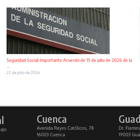
Seguridad Social: Importante Acuerdo de 15 de julio de 2026 de la
...
22 de julio de 2026
Cuenca
Guad
l
Avenida Reyes Católicos, 78
Dr. Fleming
bajo
16003 Cuenca
19003 Gua