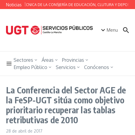
Saltar al contenido
Noticias
MESA TÉCNICA DE LA CONSJERÍA DE EDUCACIÓN, CLUTURA Y DEPORTES
Menu
Sectores
Áreas
Provincias
Empleo Público
Servicios
Conócenos
La Conferencia del Sector AGE de
la FeSP-UGT sitúa como objetivo
prioritario recuperar las tablas
retributivas de 2010
28 de abril de 2017