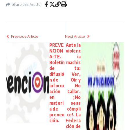
Share this Article
Previous Article
Next Article
PREVE
Ante la
NCION
violenc
A-TE.
ia
Boletín
machis
de
ta:
difusió
Ver,
n de
Oír y
inform
No
ación
Callar.
en
¡No
materi
seas
a de
cómpli
preven
ce!. La
ción.
Federa
ción de