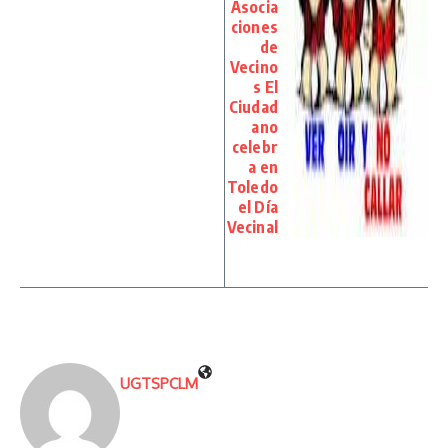
Asocia
ciones
de
Vecino
s El
Ciudad
ano
celebr
a en
Toledo
el Día
Vecinal
UGTSPCLM