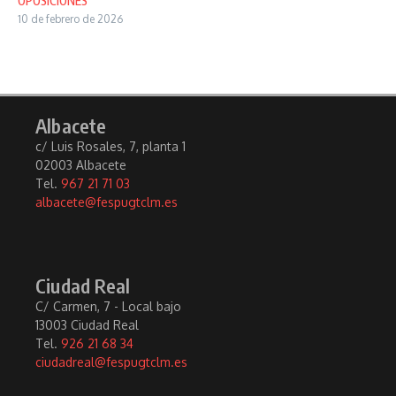
OPOSICIONES
10 de febrero de 2026
Albacete
c/ Luis Rosales, 7, planta 1
02003 Albacete
Tel.
967 21 71 03
albacete@fespugtclm.es
Ciudad Real
C/ Carmen, 7 - Local bajo
13003 Ciudad Real
Tel.
926 21 68 34
ciudadreal@fespugtclm.es