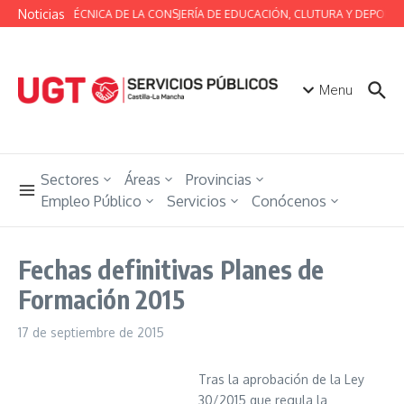
Saltar al contenido
Noticias
MESA TÉCNICA DE LA CONSJERÍA DE EDUCACIÓN, CLUTURA Y DEPORTE
Menu
Sectores
Áreas
Provincias
Empleo Público
Servicios
Conócenos
Fechas definitivas Planes de
Formación 2015
17 de septiembre de 2015
Tras la aprobación de la Ley
30/2015 que regula la