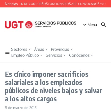
Saltar al contenido
Noticias
RESUMEN DE CONCURSOS FUNCIONARIOS AGE CONVOCADOS Y/O RESUELT
Menu
Sectores
Áreas
Provincias
Empleo Público
Servicios
Conócenos
Es cínico imponer sacrificios
salariales a los empleados
públicos de niveles bajos y salvar
a los altos cargos
5 de marzo de 2015