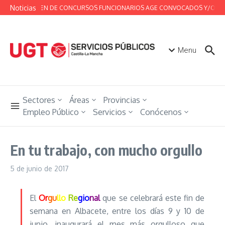
Saltar al contenido
Noticias
RESUMEN DE CONCURSOS FUNCIONARIOS AGE CONVOCADOS Y/O RESUEL
Menu
Sectores
Áreas
Provincias
Empleo Público
Servicios
Conócenos
En tu trabajo, con mucho orgullo
5 de junio de 2017
El
Or
gu
llo
Re
gio
nal
que se celebrará este fin de
semana en Albacete, entre los días 9 y 10 de
junio, inaugurará el mes más orgulloso que