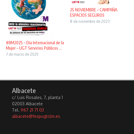
25 NOVIEMBRE – CAMPAÑA
ESPACIOS SEGUROS
8 de noviembre de 2023
#8M2025 – Día Internacional de la
Mujer – UGT Servicios Públicos ...
7 de marzo de 2025
Albacete
c/ Luis Rosales, 7, planta 1
02003 Albacete
Tel.
967 21 71 03
albacete@fespugtclm.es