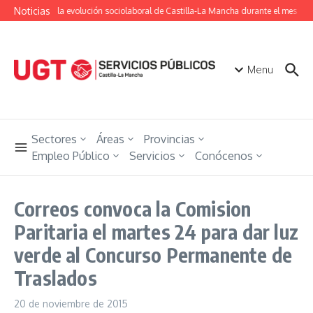
Saltar al contenido
Noticias
Conoce la evolución sociolaboral de Castilla-La Mancha durante el mes de j
Menu
Sectores
Áreas
Provincias
Empleo Público
Servicios
Conócenos
Correos convoca la Comision
Paritaria el martes 24 para dar luz
verde al Concurso Permanente de
Traslados
20 de noviembre de 2015