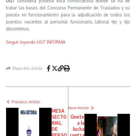
UGT
considera positiva esta convocatoria donde se ha de
tratar las bases del Concurso Permanente de Traslados y su
puesta en funcionamiento para la adjudicación de todos los
puestos vacantes al personal funcionario, laboral fijo y fijo
discontinuo.
Seguir leyendo UGT INFORMA
Share this Article
Previous Article
Next Article
MESA
SECTO
Únete
RIAL
a la
DE
lucha
PERSO
contra