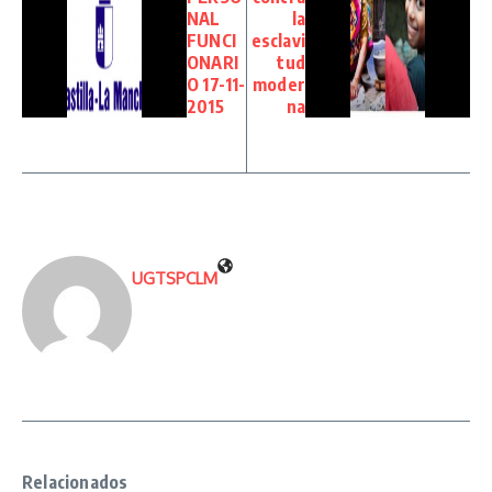
NAL
la
FUNCI
esclavi
ONARI
tud
O 17-11-
moder
2015
na
UGTSPCLM
Relacionados