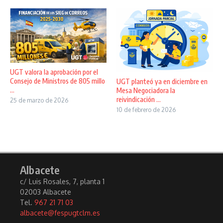
UGT valora la aprobación por el
Consejo de Ministros de 805 millo
UGT planteó ya en diciembre en
...
Mesa Negociadora la
reivindicación ...
25 de marzo de 2026
10 de febrero de 2026
Albacete
c/ Luis Rosales, 7, planta 1
02003 Albacete
Tel.
967 21 71 03
albacete@fespugtclm.es