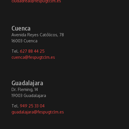
ciudadreal@fespugtclm.es
Cuenca
Avenida Reyes Católicos, 78
16003 Cuenca
Tel.
627 88 44 25
cuenca@fespugtclm.es
Guadalajara
Dr. Fleming, 14
19003 Guadalajara
Tel.
949 25 33 04
guadalajara@fespugtclm.es