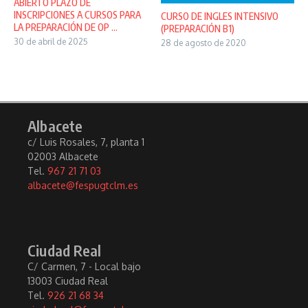
ABIERTO PLAZO DE
INSCRIPCIONES A CURSOS PARA
CURSO DE INGLES INTENSIVO
LA PREPARACIÓN DE OP ...
(PREPARACIÓN B1)
30 de abril de 2025
28 de agosto de 2020
Albacete
c/ Luis Rosales, 7, planta 1
02003 Albacete
Tel.
967 21 71 03
albacete@fespugtclm.es
Ciudad Real
C/ Carmen, 7 - Local bajo
13003 Ciudad Real
Tel.
926 21 68 34