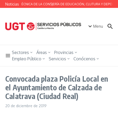
Saltar al contenido
Noticias
MESA TÉCNICA DE LA CONSJERÍA DE EDUCACIÓN, CLUTURA Y DEPORTE
Menu
Sectores
Áreas
Provincias
Empleo Público
Servicios
Conócenos
Convocada plaza Policía Local en
el Ayuntamiento de Calzada de
Calatrava (Ciudad Real)
20 de diciembre de 2019