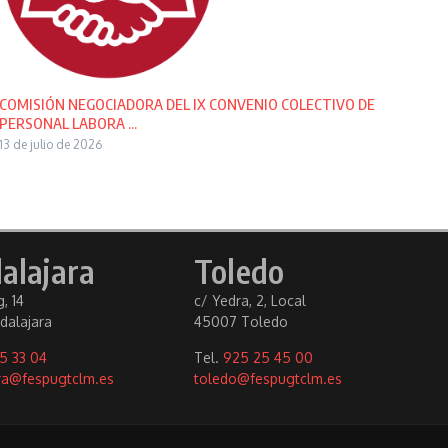
COMISIÓN NEGOCIADORA DEL IX CONVENIO COLECTIVO DE
PERSONAL LABORA ...
13 de julio de 2026
alajara
Toledo
, 14
c/ Yedra, 2, Local
dalajara
45007 Toledo
5 33 04
Tel.
925 25 45 00
ra@fespugtclm.es
toledo@fespugtclm.es