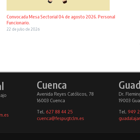
Convocada Mesa Sectorial 04 de agosto 2026. Personal
Funcionario.
22 de julio de 2026
Cuenca
Guad
l
Avenida Reyes Católicos, 78
Dr. Fleming
bajo
16003 Cuenca
19003 Gua
Tel.
627 88 44 25
Tel.
949 2
m.es
cuenca@fespugtclm.es
guadalaja