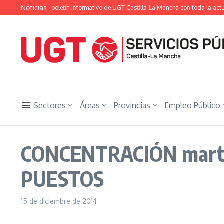
Saltar al contenido
Noticias
ón Ugetista», el boletín informativo de UGT Castilla-La Mancha con toda la actual
Sectores
Áreas
Provincias
Empleo Público
CONCENTRACIÓN martes
PUESTOS
15 de diciembre de 2014