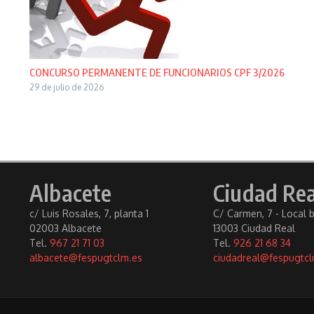
CONCURSO PERMANENTE DE FUNCIONARIOS CPF 3/2026
29 de julio de 2026
Albacete
Ciudad Rea
c/ Luis Rosales, 7, planta 1
C/ Carmen, 7 - Local 
02003 Albacete
13003 Ciudad Real
Tel.
967 21 71 03
Tel.
926 21 68 34
albacete@fespugtclm.es
ciudadreal@fespugtcl