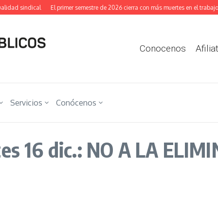
idad sindical
El primer semestre de 2026 cierra con más muertes en el trabajo y
Conocenos
Afilia
Servicios
Conócenos
 16 dic.: NO A LA ELIMI