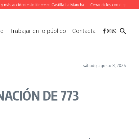
 más accidentes in itinere en Castilla-La Mancha
Cerrar ciclos con dignidad: La
te
Trabajar en lo público
Contacta
sábado, agosto 8, 2026
NACIÓN DE 773