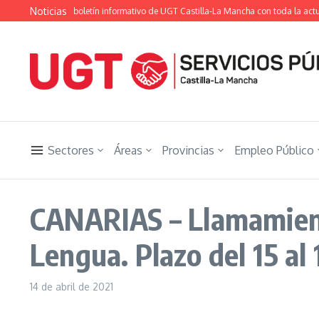
Saltar al contenido
Noticias
ón Ugetista», el boletín informativo de UGT Castilla-La Mancha con toda la actual
Sectores
Áreas
Provincias
Empleo Público
CANARIAS – Llamamiento
Lengua. Plazo del 15 al 
14 de abril de 2021