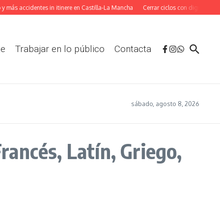
 más accidentes in itinere en Castilla-La Mancha
Cerrar ciclos con dignidad: La
te
Trabajar en lo público
Contacta
sábado, agosto 8, 2026
ancés, Latín, Griego,