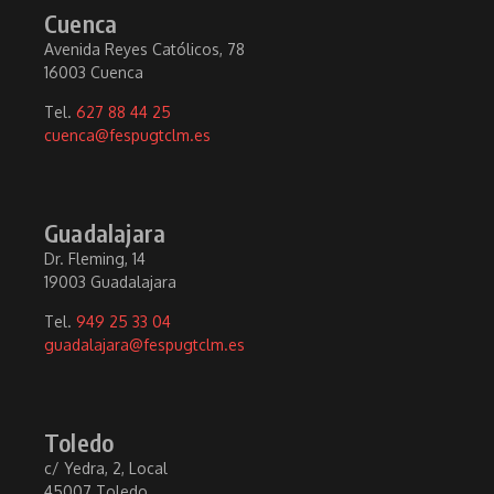
Cuenca
Avenida Reyes Católicos, 78
16003 Cuenca
Tel.
627 88 44 25
cuenca@fespugtclm.es
Guadalajara
Dr. Fleming, 14
19003 Guadalajara
Tel.
949 25 33 04
guadalajara@fespugtclm.es
Toledo
c/ Yedra, 2, Local
45007 Toledo