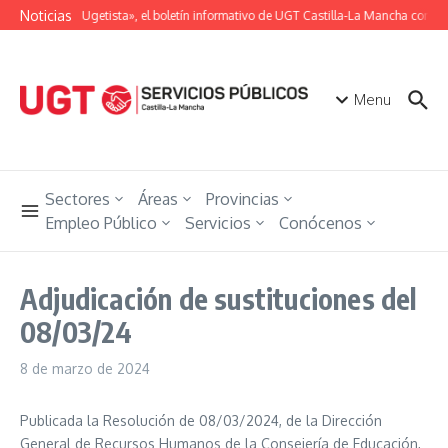
Saltar al contenido
Noticias
«Unión Ugetista», el boletín informativo de UGT Castilla-La Mancha con tod
Menu
Sectores
Áreas
Provincias
Empleo Público
Servicios
Conócenos
Adjudicación de sustituciones del
08/03/24
8 de marzo de 2024
Publicada la Resolución de 08/03/2024, de la Dirección
General de Recursos Humanos de la Consejería de Educación,