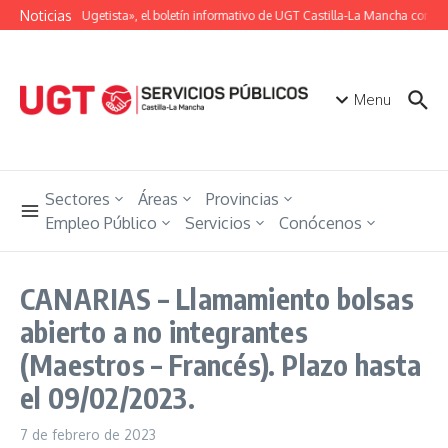
Saltar al contenido
Noticias
«Unión Ugetista», el boletín informativo de UGT Castilla-La Mancha con tod
Menu
Sectores
Áreas
Provincias
Empleo Público
Servicios
Conócenos
CANARIAS – Llamamiento bolsas
abierto a no integrantes
(Maestros – Francés). Plazo hasta
el 09/02/2023.
7 de febrero de 2023