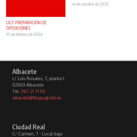
14 de octubre de 2025
UGT PREPARACIÓN DE
OPOSICIONES
10 de febrero de 2026
Albacete
c/ Luis Rosales, 7, planta 1
02003 Albacete
Tel.
967 21 71 03
albacete@fespugtclm.es
Ciudad Real
C/ Carmen, 7 - Local bajo