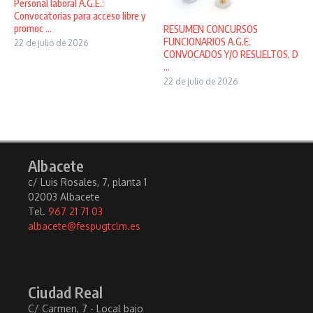
Personal laboral A.G.E.:
Convocatorias para acceso libre y
promoc ...
RESUMEN CONCURSOS
FUNCIONARIOS A.G.E.
22 de julio de 2026
CONVOCADOS Y/O RESUELTOS, D
...
22 de julio de 2026
Albacete
c/ Luis Rosales, 7, planta 1
02003 Albacete
Tel.
967 21 71 03
albacete@fespugtclm.es
Ciudad Real
C/ Carmen, 7 - Local bajo