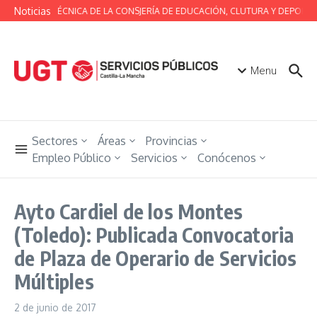
Saltar al contenido
Noticias
MESA TÉCNICA DE LA CONSJERÍA DE EDUCACIÓN, CLUTURA Y DEPORTE
Menu
Sectores
Áreas
Provincias
Empleo Público
Servicios
Conócenos
Ayto Cardiel de los Montes
(Toledo): Publicada Convocatoria
de Plaza de Operario de Servicios
Múltiples
2 de junio de 2017