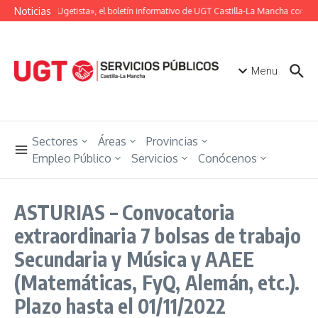
Saltar al contenido
Noticias
«Unión Ugetista», el boletín informativo de UGT Castilla-La Mancha con tod
Menu
Sectores
Áreas
Provincias
Empleo Público
Servicios
Conócenos
ASTURIAS – Convocatoria
extraordinaria 7 bolsas de trabajo
Secundaria y Música y AAEE
(Matemáticas, FyQ, Alemán, etc.).
Plazo hasta el 01/11/2022