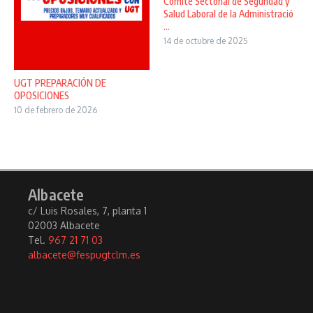
Comité Sectorial de Seguridad y
Salud Laboral de la Administració
...
14 de octubre de 2025
UGT PREPARACIÓN DE
OPOSICIONES
10 de febrero de 2026
Albacete
c/ Luis Rosales, 7, planta 1
02003 Albacete
Tel.
967 21 71 03
albacete@fespugtclm.es