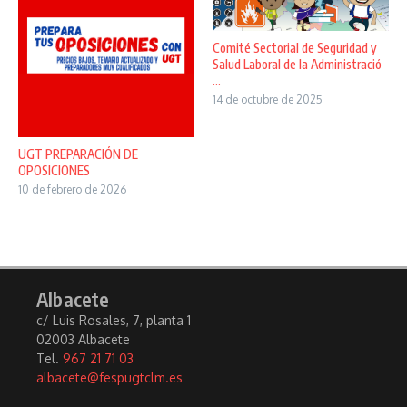
Comité Sectorial de Seguridad y
Salud Laboral de la Administració
...
14 de octubre de 2025
UGT PREPARACIÓN DE
OPOSICIONES
10 de febrero de 2026
Albacete
c/ Luis Rosales, 7, planta 1
02003 Albacete
Tel.
967 21 71 03
albacete@fespugtclm.es