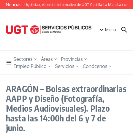
Saltar al contenido
Noticias
«Unión Ugetista», el boletín informativo de UGT Castilla-La Mancha con tod
Menu
Sectores
Áreas
Provincias
Empleo Público
Servicios
Conócenos
ARAGÓN – Bolsas extraordinarias
AAPP y Diseño (Fotografía,
Medios Audiovisuales). Plazo
hasta las 14:00h del 6 y 7 de
junio.