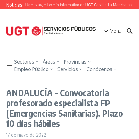
Saltar al contenido
Noticias
«Unión Ugetista», el boletín informativo de UGT Castilla-La Mancha con tod
Menu
Sectores
Áreas
Provincias
Empleo Público
Servicios
Conócenos
ANDALUCÍA – Convocatoria
profesorado especialista FP
(Emergencias Sanitarias). Plazo
10 días hábiles
17 de mayo de 2022