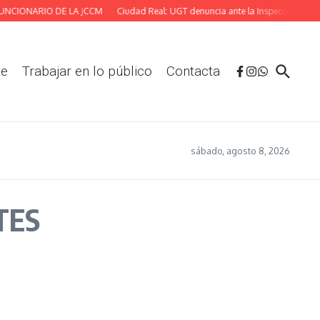
NCIONARIO DE LA JCCM
Ciudad Real: UGT denuncia ante la Inspección las defi
te
Trabajar en lo público
Contacta
sábado, agosto 8, 2026
TES