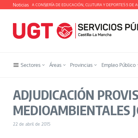
Saltar al contenido
Noticias
A TÉCNICA DE LA CONSJERÍA DE EDUCACIÓN, CLUTURA Y DEPORTES 5 DE A
Sectores
Áreas
Provincias
Empleo Público
ADJUDICACIÓN PROVI
MEDIOAMBIENTALES 
22 de abril de 2015