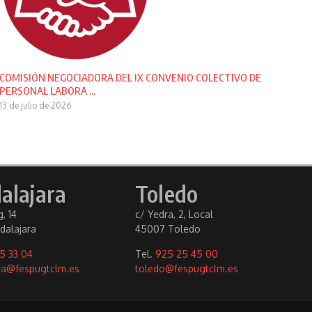
COMISIÓN NEGOCIADORA DEL IX CONVENIO COLECTIVO DE
PERSONAL LABORA ...
13 de julio de 2026
alajara
Toledo
, 14
c/ Yedra, 2, Local
dalajara
45007 Toledo
5 33 04
Tel.
925 25 45 00
ra@fespugtclm.es
toledo@fespugtclm.es