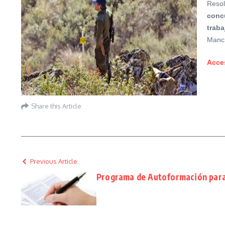
Resol
conc
trab
Manc
Acce
Share this Article
Previous Article
Programa de Autoformación para