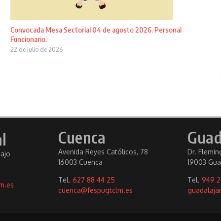
Convocada Mesa Sectorial 04 de agosto 2026. Personal
Funcionario.
22 de julio de 2026
Cuenca
Guad
l
Avenida Reyes Católicos, 78
Dr. Fleming
bajo
16003 Cuenca
19003 Gua
Tel.
627 88 44 25
Tel.
949 2
m.es
cuenca@fespugtclm.es
guadalaja