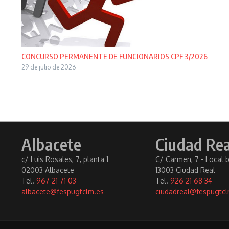
CONCURSO PERMANENTE DE FUNCIONARIOS CPF 3/2026
29 de julio de 2026
Albacete
Ciudad Rea
c/ Luis Rosales, 7, planta 1
C/ Carmen, 7 - Local 
02003 Albacete
13003 Ciudad Real
Tel.
967 21 71 03
Tel.
926 21 68 34
albacete@fespugtclm.es
ciudadreal@fespugtcl