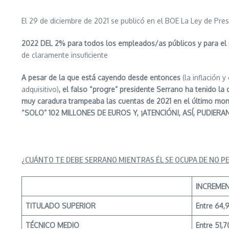
El 29 de diciembre de 2021 se publicó en el BOE La Ley de Pr
2022
DEL 2% para todos los empleados/as públicos y para e
de claramente insuficiente
A pesar de la que está cayendo desde entonces
(la inflación 
adquisitivo)
, el falso “progre” presidente Serrano ha tenido l
muy caradura trampeaba las cuentas de 2021 en el último m
“SOLO” 102 MILLONES DE EUROS Y, ¡ATENCIÓN!, ASÍ, PUDIE
¿CUÁNTO TE DEBE SERRANO MIENTRAS ÉL SE OCUPA DE NO P
INCREME
TITULADO
SUPERIOR
Entre 64,9
TÉCNICO
MEDIO
Entre 51,7