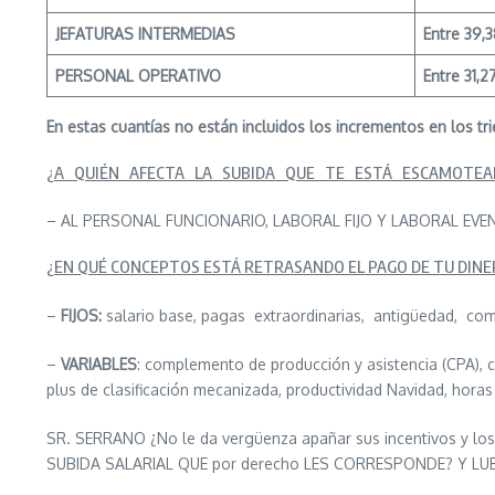
JEFATURAS INTERMEDIAS
Entre 39,3
PERSONAL
OPERATIVO
Entre 31,2
En estas cuantías no están incluidos los incrementos en los tr
¿A QUIÉN AFECTA LA SUBIDA QUE TE ESTÁ ESCAMOTEA
– AL PERSONAL FUNCIONARIO, LABORAL FIJO Y LABORAL EVE
¿EN QUÉ CONCEPTOS ESTÁ RETRASANDO EL PAGO DE TU DINE
–
FIJOS:
salario base, pagas extraordinarias, antigüedad, c
–
VARIABLES
: complemento de producción y asistencia (CPA),
plus de clasificación mecanizada, productividad Navidad, horas 
SR. SERRANO ¿No le da vergüenza apañar sus incentivos y lo
SUBIDA SALARIAL QUE por derecho LES CORRESPONDE? Y 