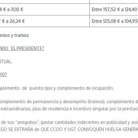
8 € a 31,10 €
Entre 157,52 € a 124,40
7 € a 26,24 €
Entre 125,08 € a 104,95
ienios y tramos
NDO EL PRESIDENTE?
NTUAL.
RO?
omplemento de puesto tipo y complemento de ocupación.
 complemento de permanencia y desempeño (tramos), complemento de pr
extraordinarias, plus de residencia e incentivo singular por la presta
s de sus “amiguitos”, gastar cantidades indecentes en publicidad 
LUEGO SE EXTRAÑA de QUE CCOO Y UGT CONVOQUEN HUELGA GENERA