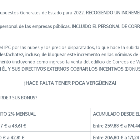
esupuestos Generales de Estado para 2022,
RECOGIENDO UN INCREME
l personal de las empresas públicas, INCLUIDO EL PERSONAL DE COR
y el IPC por las nubes y los precios disparatados, lo que hace la subi
a desfachatez, incluso, de bloquear este incremento en las nóminas de
omento
(incluyendo como ingreso la venta del edificio de Correos de V
RAN ÉL Y SUS DIRECTIVOS EXTERNOS COBRAR LOS INCENTIVOS
(BONUS
¡HACE FALTA TENER POCA VERGÜENZA!
ERDER SUS BONUS?
NTO
2% MENSUAL
ACUMULADO
DESDE EL
7 € a 48,61 €
Entre 259,88 € a 194,4
0 € a 42,81 €
Entre 206,80 € a 171,24