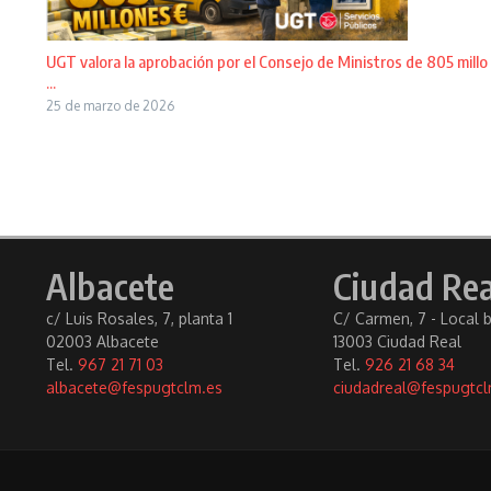
UGT valora la aprobación por el Consejo de Ministros de 805 millo
...
25 de marzo de 2026
Albacete
Ciudad Rea
c/ Luis Rosales, 7, planta 1
C/ Carmen, 7 - Local 
02003 Albacete
13003 Ciudad Real
Tel.
967 21 71 03
Tel.
926 21 68 34
albacete@fespugtclm.es
ciudadreal@fespugtcl