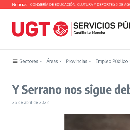
Saltar al contenido
Noticias
NICA DE LA CONSJERÍA DE EDUCACIÓN, CLUTURA Y DEPORTES 5 DE AGOSTO
Sectores
Áreas
Provincias
Empleo Público
Y Serrano nos sigue de
25 de abril de 2022