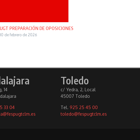
UGT PREPARACIÓN DE OPOSICIONES
10 de febrero de 2026
alajara
Toledo
, 14
c/ Yedra, 2, Local
dalajara
45007 Toledo
5 33 04
Tel.
925 25 45 00
ra@fespugtclm.es
toledo@fespugtclm.es