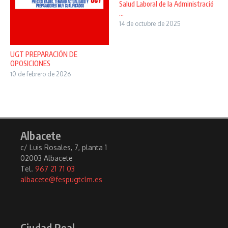
Salud Laboral de la Administració
...
14 de octubre de 2025
UGT PREPARACIÓN DE
OPOSICIONES
10 de febrero de 2026
Albacete
c/ Luis Rosales, 7, planta 1
02003 Albacete
Tel.
967 21 71 03
albacete@fespugtclm.es
Ciudad Real