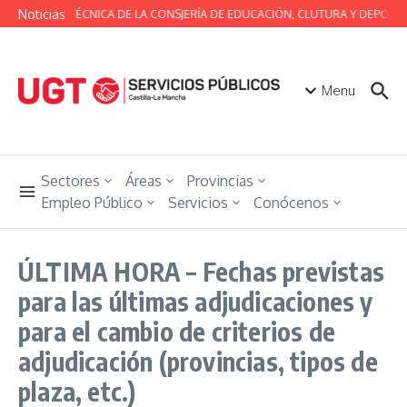
Saltar al contenido
Noticias
MESA TÉCNICA DE LA CONSJERÍA DE EDUCACIÓN, CLUTURA Y DEPORTE
Menu
Sectores
Áreas
Provincias
Empleo Público
Servicios
Conócenos
ÚLTIMA HORA – Fechas previstas
para las últimas adjudicaciones y
para el cambio de criterios de
adjudicación (provincias, tipos de
plaza, etc.)