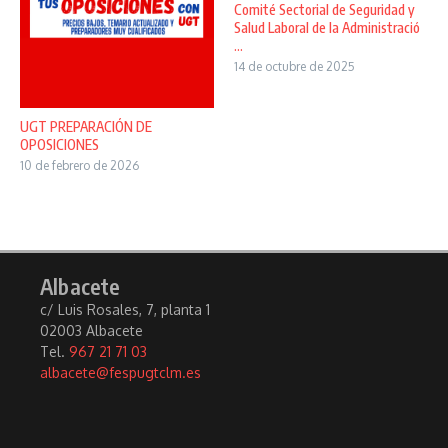
Comité Sectorial de Seguridad y
Salud Laboral de la Administració
...
14 de octubre de 2025
UGT PREPARACIÓN DE
OPOSICIONES
10 de febrero de 2026
Albacete
c/ Luis Rosales, 7, planta 1
02003 Albacete
Tel.
967 21 71 03
albacete@fespugtclm.es