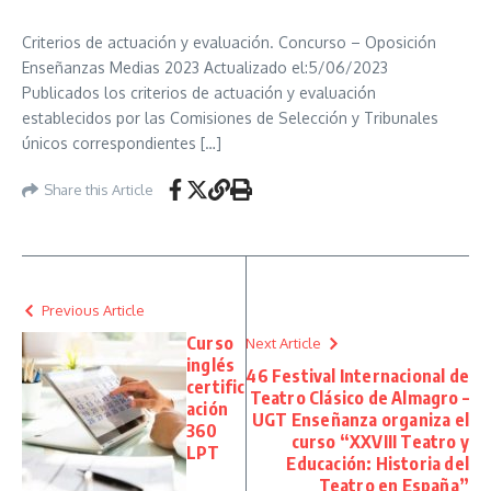
Criterios de actuación y evaluación. Concurso – Oposición
Enseñanzas Medias 2023 Actualizado el:5/06/2023
Publicados los criterios de actuación y evaluación
establecidos por las Comisiones de Selección y Tribunales
únicos correspondientes […]
Share this Article
Previous Article
Curso
Next Article
inglés
46 Festival Internacional de
certific
Teatro Clásico de Almagro –
ación
UGT Enseñanza organiza el
360
curso “XXVIII Teatro y
LPT
Educación: Historia del
Teatro en España”