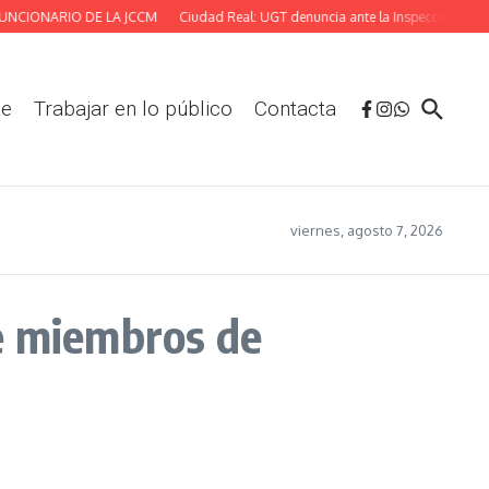
NCIONARIO DE LA JCCM
Ciudad Real: UGT denuncia ante la Inspección las defi
te
Trabajar en lo público
Contacta
viernes, agosto 7, 2026
e miembros de