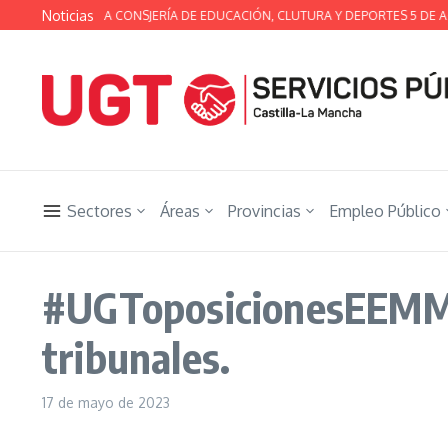
Saltar al contenido
Noticias
A TÉCNICA DE LA CONSJERÍA DE EDUCACIÓN, CLUTURA Y DEPORTES 5 DE A
Sectores
Áreas
Provincias
Empleo Público
#UGToposicionesEEMMc
tribunales.
17 de mayo de 2023