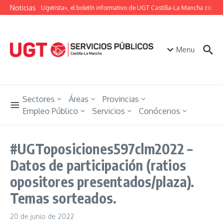
Saltar al contenido
Noticias
«Unión Ugetista», el boletín informativo de UGT Castilla-La Mancha con tod
Menu
Sectores
Áreas
Provincias
Empleo Público
Servicios
Conócenos
#UGToposiciones597clm2022 –
Datos de participación (ratios
opositores presentados/plaza).
Temas sorteados.
20 de junio de 2022