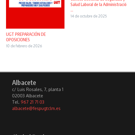
Salud Laboral de la Administració
...
14 de octubre de 2025
UGT PREPARACIÓN DE
OPOSICIONES
10 de febrero de 2026
Albacete
c/ Luis Rosales, 7, planta 1
02003 Albacete
Tel.
967 21 71 03
albacete@fespugtclm.es