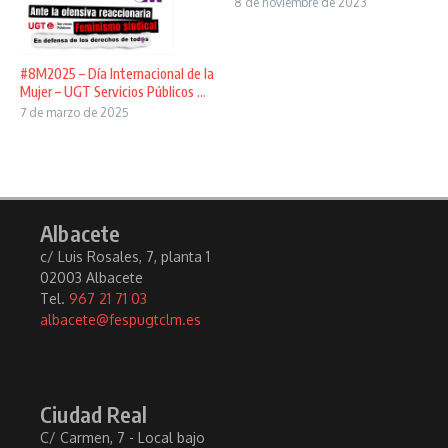
8 de noviembre de 2023
#8M2025 – Día Internacional de la
Mujer – UGT Servicios Públicos ...
7 de marzo de 2025
Albacete
c/ Luis Rosales, 7, planta 1
02003 Albacete
Tel.
967 21 71 03
albacete@fespugtclm.es
Ciudad Real
C/ Carmen, 7 - Local bajo