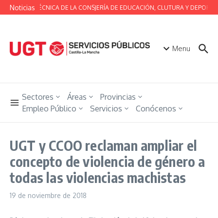
Saltar al contenido
Noticias
MESA TÉCNICA DE LA CONSJERÍA DE EDUCACIÓN, CLUTURA Y DEPORTES
Menu
Sectores
Áreas
Provincias
Empleo Público
Servicios
Conócenos
UGT y CCOO reclaman ampliar el
concepto de violencia de género a
todas las violencias machistas
19 de noviembre de 2018