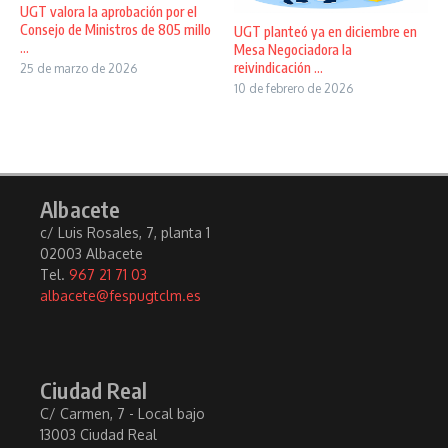
UGT valora la aprobación por el
Consejo de Ministros de 805 millo
UGT planteó ya en diciembre en
...
Mesa Negociadora la
reivindicación ...
25 de marzo de 2026
10 de febrero de 2026
Albacete
c/ Luis Rosales, 7, planta 1
02003 Albacete
Tel.
967 21 71 03
albacete@fespugtclm.es
Ciudad Real
C/ Carmen, 7 - Local bajo
13003 Ciudad Real