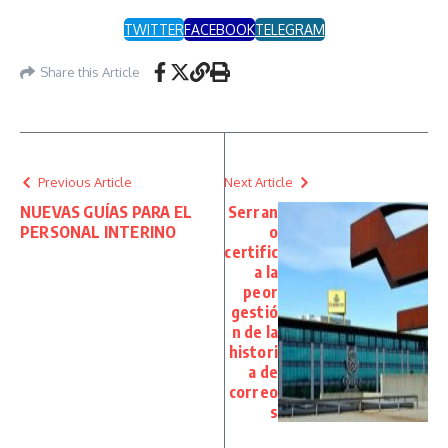
TWITTER
FACEBOOK
TELEGRAM
Share this Article
Previous Article
Next Article
NUEVAS GUÍAS PARA EL
Serran
PERSONAL INTERINO
o
certific
a la
peor
gestió
n de la
histori
a de
correo
s