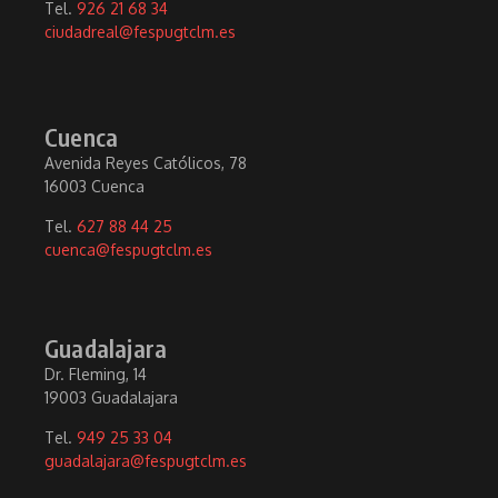
Tel.
926 21 68 34
ciudadreal@fespugtclm.es
Cuenca
Avenida Reyes Católicos, 78
16003 Cuenca
Tel.
627 88 44 25
cuenca@fespugtclm.es
Guadalajara
Dr. Fleming, 14
19003 Guadalajara
Tel.
949 25 33 04
guadalajara@fespugtclm.es