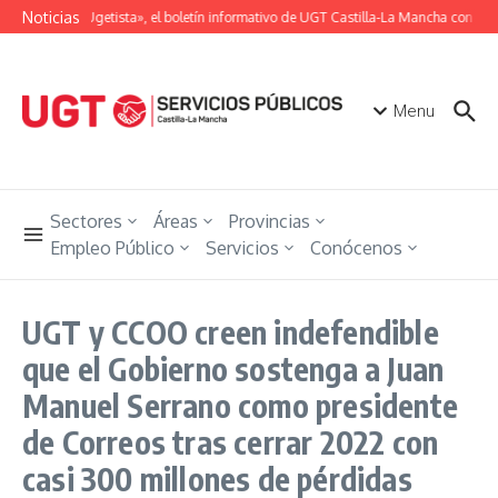
Saltar al contenido
Noticias
«Unión Ugetista», el boletín informativo de UGT Castilla-La Mancha con toda
Menu
Sectores
Áreas
Provincias
Empleo Público
Servicios
Conócenos
UGT y CCOO creen indefendible
que el Gobierno sostenga a Juan
Manuel Serrano como presidente
de Correos tras cerrar 2022 con
casi 300 millones de pérdidas